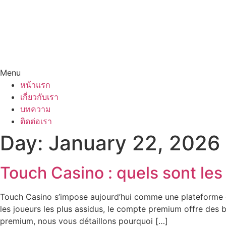
Menu
หน้าแรก
เกี่ยวกับเรา
บทความ
ติดต่อเรา
Day:
January 22, 2026
Touch Casino : quels sont le
Touch Casino s’impose aujourd’hui comme une plateforme de
les joueurs les plus assidus, le compte premium offre des 
premium, nous vous détaillons pourquoi […]