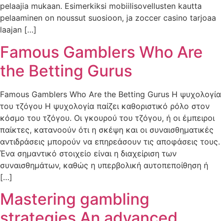
pelaajia mukaan. Esimerkiksi mobiilisovellusten kautta
pelaaminen on noussut suosioon, ja zoccer casino tarjoaa
laajan […]
Famous Gamblers Who Are
the Betting Gurus
Famous Gamblers Who Are the Betting Gurus Η ψυχολογία
του τζόγου Η ψυχολογία παίζει καθοριστικό ρόλο στον
κόσμο του τζόγου. Οι γκουρού του τζόγου, ή οι έμπειροι
παίκτες, κατανοούν ότι η σκέψη και οι συναισθηματικές
αντιδράσεις μπορούν να επηρεάσουν τις αποφάσεις τους.
Ένα σημαντικό στοιχείο είναι η διαχείριση των
συναισθημάτων, καθώς η υπερβολική αυτοπεποίθηση ή
[…]
Mastering gambling
strategies An advanced