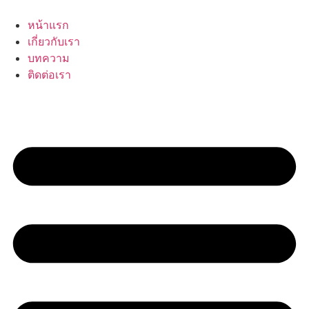
Skip
to
หน้าแรก
content
เกี่ยวกับเรา
บทความ
ติดต่อเรา