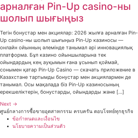
арналған Pin-Up casino-ны
шолып шығыңыз
Тегін бонустар мен акциялар: 2026 жылға арналған Pin-
Up casino-ны шолып шығыңыз Pin-Up казиносы —
онлайн ойынның әлемінде танымал әрі инновациялық
платформа. Бұл казино ойыншыларына тек
ойындардың кең ауқымын ғана ұсынып қоймай,
сонымен қатар Pin-Up Casino — скачать приложение в
Казахстане тартымды бонустар мен акциялармен де
танымал. Осы мақалада біз Pin-Up казиносының
ерекшеліктерін, бонустарды, ойындарды және […]
Next
→
ศูนย์กลางการซื้อขายอุตสาหกรรม ครบครัน ตอบโจทย์ทุกธุรกิจ
ข้อกำหนดและเงื่อนไข
นโยบายความเป็นส่วนตัว