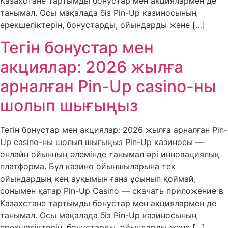
Казахстане тартымды бонустар мен акциялармен де
танымал. Осы мақалада біз Pin-Up казиносының
ерекшеліктерін, бонустарды, ойындарды және […]
Тегін бонустар мен
акциялар: 2026 жылға
арналған Pin-Up casino-ны
шолып шығыңыз
Тегін бонустар мен акциялар: 2026 жылға арналған Pin-
Up casino-ны шолып шығыңыз Pin-Up казиносы —
онлайн ойынның әлемінде танымал әрі инновациялық
платформа. Бұл казино ойыншыларына тек
ойындардың кең ауқымын ғана ұсынып қоймай,
сонымен қатар Pin-Up Casino — скачать приложение в
Казахстане тартымды бонустар мен акциялармен де
танымал. Осы мақалада біз Pin-Up казиносының
ерекшеліктерін, бонустарды, ойындарды және […]