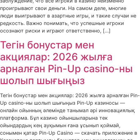
заблуждение, что все игроки в казино неизменно
проигрывают свои деньги. На самом деле, многие
люди выигрывают в азартные игры, и такие случаи не
редкость. Важно понимать, что успешные игроки
осознают риски и играют ответственно, […]
Тегін бонустар мен
акциялар: 2026 жылға
арналған Pin-Up casino-ны
шолып шығыңыз
Тегін бонустар мен акциялар: 2026 жылға арналған Pin-
Up casino-ны шолып шығыңыз Pin-Up казиносы —
онлайн ойынның әлемінде танымал әрі инновациялық
платформа. Бұл казино ойыншыларына тек
ойындардың кең ауқымын ғана ұсынып қоймай,
сонымен қатар Pin-Up Casino — скачать приложение в