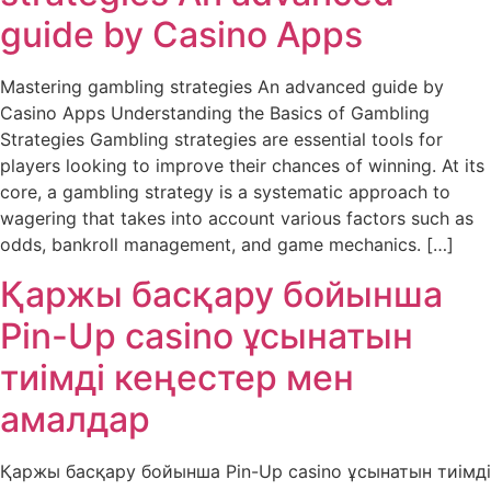
guide by Casino Apps
Mastering gambling strategies An advanced guide by
Casino Apps Understanding the Basics of Gambling
Strategies Gambling strategies are essential tools for
players looking to improve their chances of winning. At its
core, a gambling strategy is a systematic approach to
wagering that takes into account various factors such as
odds, bankroll management, and game mechanics. […]
Қаржы басқару бойынша
Pin-Up casino ұсынатын
тиімді кеңестер мен
амалдар
Қаржы басқару бойынша Pin-Up casino ұсынатын тиімді