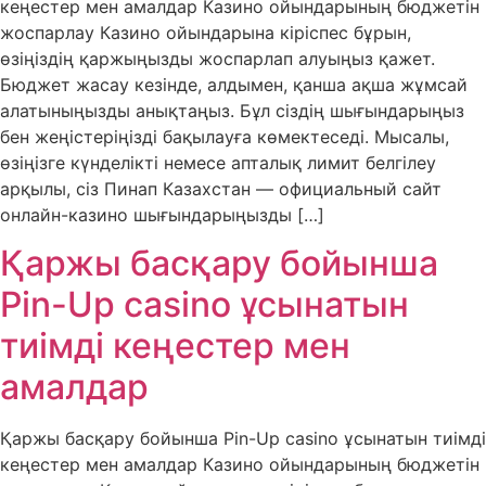
кеңестер мен амалдар Казино ойындарының бюджетін
жоспарлау Казино ойындарына кіріспес бұрын,
өзіңіздің қаржыңызды жоспарлап алуыңыз қажет.
Бюджет жасау кезінде, алдымен, қанша ақша жұмсай
алатыныңызды анықтаңыз. Бұл сіздің шығындарыңыз
бен жеңістеріңізді бақылауға көмектеседі. Мысалы,
өзіңізге күнделікті немесе апталық лимит белгілеу
арқылы, сіз Пинап Казахстан — официальный сайт
онлайн-казино шығындарыңызды […]
Қаржы басқару бойынша
Pin-Up casino ұсынатын
тиімді кеңестер мен
амалдар
Қаржы басқару бойынша Pin-Up casino ұсынатын тиімді
кеңестер мен амалдар Казино ойындарының бюджетін