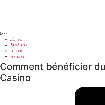
Menu
หน้าแรก
เกี่ยวกับเรา
บทความ
ติดต่อเรา
Comment bénéficier du
Casino