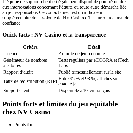
L’équipe de support client est également disponible pour répondre
aux interrogations concernant l’équité ou toute autre démarche liée
au jeu responsable. Ce contact direct est un indicateur
supplémentaire de la volonté de NV Casino d’instaurer un climat de
confiance.
Quick facts : NV Casino et la transparence
Critère
Détail
Licence
Autorité de jeu reconnue
Générateur de nombres
Tests réguliers par eCOGRA et iTech
aléatoires
Labs
Rapport d’audit
Publié trimestriellement sur le site
Entre 95 % et 98 %, affichés sur
Taux de redistribution (RTP)
chaque jeu
Support client
Disponible 24/7 en français
Points forts et limites du jeu équitable
chez NV Casino
Points forts :