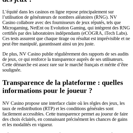
L’équité dans les casinos en ligne repose principalement sur
l’utilisation de générateurs de nombres aléatoires (RNG). NV
Casino collabore avec des fournisseurs de jeux réputés, tels que
Microgaming, NetEnt ou Evolution Gaming, qui intègrent des RNG
certifiés par des laboratoires indépendants (eCOGRA, iTech Labs).
Ces tests assurent que chaque tirage ou résultat est imprévisible et ne
peut être manipulé, garantissant ainsi un jeu juste.
De plus, NV Casino publie régulièrement des rapports de ses audits
de jeux, ce qui renforce la transparence auprès de ses utilisateurs.
Cette démarche est assez rare sur le marché français et mérite d’être
soulignée.
Transparence de la plateforme : quelles
informations pour le joueur ?
NV Casino propose une interface claire où les règles des jeux, les
taux de redistribution (RTP) et les conditions générales sont
facilement accessibles. Cette transparence permet au joueur de faire
des choix éclairés, en connaissant précisément les chances de gains
et les modalités en vigueur.