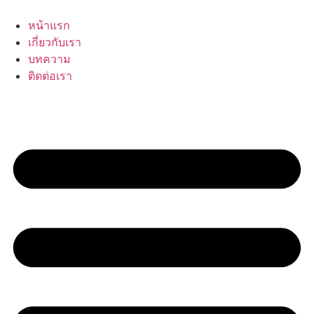
Skip
to
หน้าแรก
content
เกี่ยวกับเรา
บทความ
ติดต่อเรา