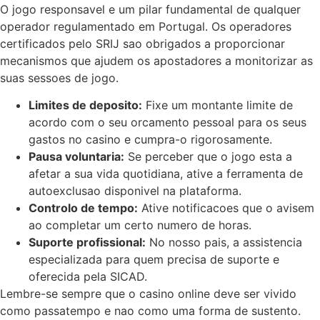
O jogo responsavel e um pilar fundamental de qualquer
operador regulamentado em Portugal. Os operadores
certificados pelo SRIJ sao obrigados a proporcionar
mecanismos que ajudem os apostadores a monitorizar as
suas sessoes de jogo.
Limites de deposito:
Fixe um montante limite de
acordo com o seu orcamento pessoal para os seus
gastos no casino e cumpra-o rigorosamente.
Pausa voluntaria:
Se perceber que o jogo esta a
afetar a sua vida quotidiana, ative a ferramenta de
autoexclusao disponivel na plataforma.
Controlo de tempo:
Ative notificacoes que o avisem
ao completar um certo numero de horas.
Suporte profissional:
No nosso pais, a assistencia
especializada para quem precisa de suporte e
oferecida pela SICAD.
Lembre-se sempre que o casino online deve ser vivido
como passatempo e nao como uma forma de sustento.