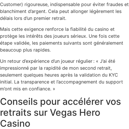
Customer) rigoureuse, indispensable pour éviter fraudes et
blanchiment d’argent. Cela peut allonger légèrement les
délais lors d’un premier retrait.
Mais cette exigence renforce la fiabilité du casino et
protège les intérêts des joueurs sérieux. Une fois cette
étape validée, les paiements suivants sont généralement
beaucoup plus rapides.
Un retour d’expérience d’un joueur régulier : « J’ai été
impressionné par la rapidité de mon second retrait,
seulement quelques heures après la validation du KYC
initial. La transparence et l’accompagnement du support
m’ont mis en confiance. »
Conseils pour accélérer vos
retraits sur Vegas Hero
Casino