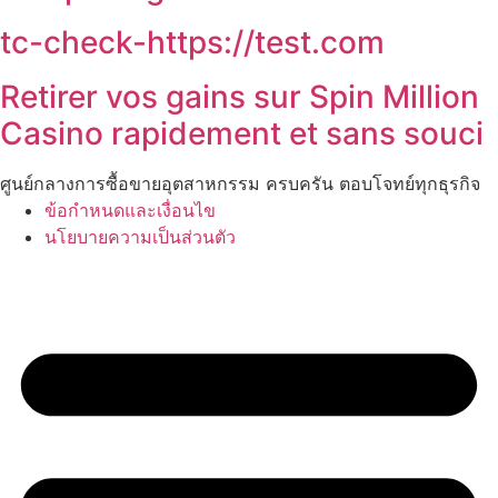
tc-check-https://test.com
Retirer vos gains sur Spin Million
Casino rapidement et sans souci
ศูนย์กลางการซื้อขายอุตสาหกรรม ครบครัน ตอบโจทย์ทุกธุรกิจ
ข้อกำหนดและเงื่อนไข
นโยบายความเป็นส่วนตัว