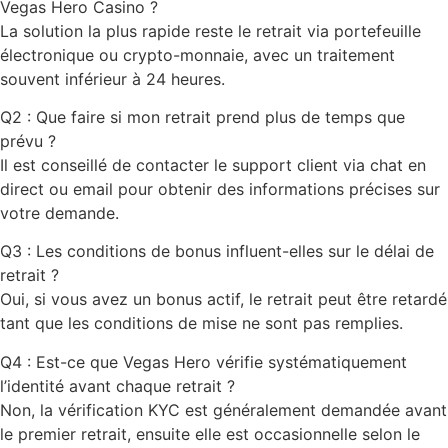
Vegas Hero Casino ?
La solution la plus rapide reste le retrait via portefeuille
électronique ou crypto-monnaie, avec un traitement
souvent inférieur à 24 heures.
Q2 : Que faire si mon retrait prend plus de temps que
prévu ?
Il est conseillé de contacter le support client via chat en
direct ou email pour obtenir des informations précises sur
votre demande.
Q3 : Les conditions de bonus influent-elles sur le délai de
retrait ?
Oui, si vous avez un bonus actif, le retrait peut être retardé
tant que les conditions de mise ne sont pas remplies.
Q4 : Est-ce que Vegas Hero vérifie systématiquement
l’identité avant chaque retrait ?
Non, la vérification KYC est généralement demandée avant
le premier retrait, ensuite elle est occasionnelle selon le